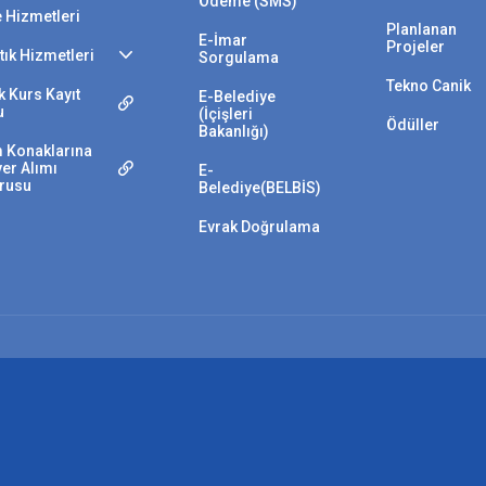
Ödeme (SMS)
e Hizmetleri
Planlanan
E-İmar
Projeler
Atık Hizmetleri
Sorgulama
Tekno Canik
 Kurs Kayıt
E-Belediye
u
(İçişleri
Ödüller
Bakanlığı)
 Konaklarına
yer Alımı
E-
rusu
Belediye(BELBİS)
Evrak Doğrulama