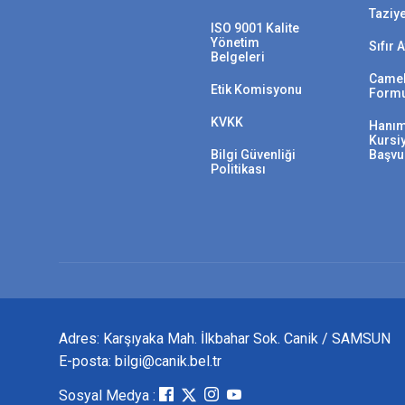
Taziy
ISO 9001 Kalite
Yönetim
Sıfır 
Belgeleri
Camek
Etik Komisyonu
Form
KVKK
Hanım
Kursi
Bilgi Güvenliği
Başvu
Politikası
Adres: Karşıyaka Mah. İlkbahar Sok. Canik / SAMSUN
E-posta: bilgi@canik.bel.tr
Sosyal Medya :