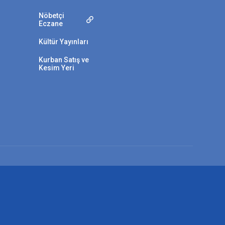
Nöbetçi
Eczane
Kültür Yayınları
Kurban Satış ve
Kesim Yeri