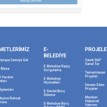
METLERİMİZ
E-
PROJEL
BELEDİYE
Oynaya Camiye Gel
Canik 360°
Sanal Tur
E-Belediye Rayiç
 Masa
Sorgulama
Tamamlanan
Projeler
l Yardım
E-Belediye
tleri
Hizmetleri
Devam Eden
Projeler
İşlemleri
E-Devlet Borç
Ödeme
Merkezi
i Açma Ruhsat
Hükümet
rusu
E-Belediye Borç
Yatırımı