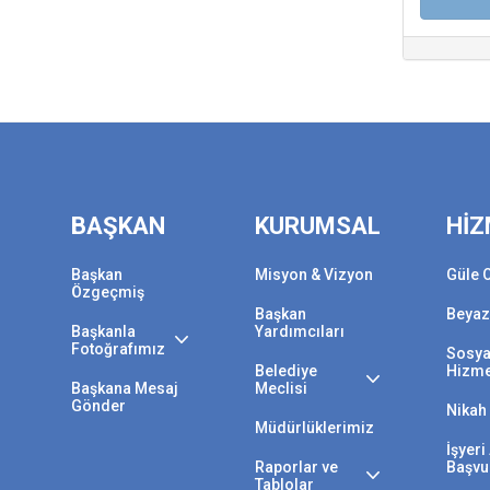
BAŞKAN
KURUMSAL
HİZ
Başkan
Misyon & Vizyon
Güle 
Özgeçmiş
Başkan
Beyaz
Başkanla
Yardımcıları
Fotoğrafımız
Sosya
Belediye
Hizme
Başkana Mesaj
Meclisi
Gönder
Nikah 
Müdürlüklerimiz
İşyer
Raporlar ve
Başvu
Tablolar