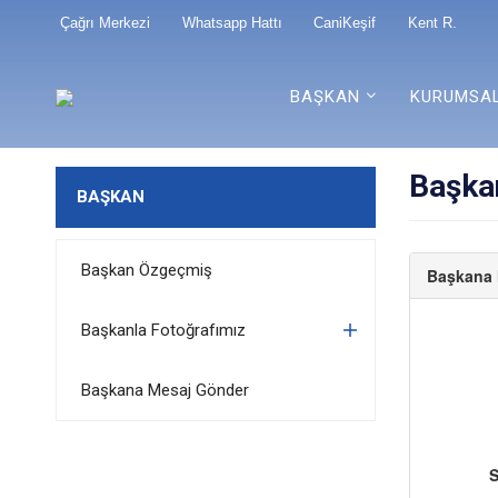
Çağrı Merkezi
Whatsapp Hattı
CaniKeşif
Kent R.
BAŞKAN
KURUMSA
Başka
BAŞKAN
Başkan Özgeçmiş
Başkanla Fotoğrafımız
Başkana Mesaj Gönder