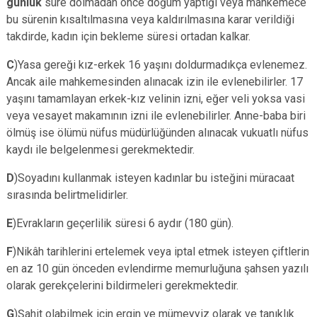
günlük
süre dolmadan önce doğum yaptığı veya mahkemece
bu sürenin kısaltılmasına veya kaldırılmasına karar verildiği
takdirde, kadın için bekleme süresi ortadan kalkar.
C
)Yasa gereği kız-erkek 16 yaşını doldurmadıkça evlenemez.
Ancak aile mahkemesinden alınacak izin ile evlenebilirler. 17
yaşını tamamlayan erkek-kız velinin izni, eğer veli yoksa vasi
veya vesayet makamının izni ile evlenebilirler. Anne-baba biri
ölmüş ise ölümü nüfus müdürlüğünden alınacak vukuatlı nüfus
kaydı ile belgelenmesi gerekmektedir.
D
)Soyadını kullanmak isteyen kadınlar bu isteğini müracaat
sırasında belirtmelidirler.
E
)Evrakların geçerlilik süresi 6 aydır (180 gün).
F
)Nikâh tarihlerini ertelemek veya iptal etmek isteyen çiftlerin
en az 10 gün önceden evlendirme memurluğuna şahsen yazılı
olarak gerekçelerini bildirmeleri gerekmektedir.
G
)Şahit olabilmek için ergin ve mümeyyiz olarak ve tanıklık