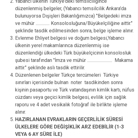
Yabancı ülkenin Türkiye’deki temsilciliğince
düzenlenmiş belgeler, (Yabancı temsilcilik Ankara’da
bulunuyorsa Dışişleri Bakanlığımızca) "Belgedeki imza
ve mühür ............... Konsolosluğuna/Büyükelçiliğine aittir."
şeklinde tasdik edilmesinden sonra, belge işleme alınır.
Evlenme Ehliyet belgesi ve doğum belgesi,Yabancı
ülkenin yerel makamlarınca düzenlenmiş ise
düzenlendiği ülkedeki Türk büyükelçicinin konsolosluk
şubesi tarafından "İmza ve mühür ........................... Makama
aittir." şeklinde aslı tasdik ettirilir.
Düzenlenen belgeler Türkçe tercümeleri Türkiye
sınırları içerisinde bulnan noter tasdikinden sonra
kişinin pasaportu ve Türk vatandaşının kimlik kartı, nüfus
cüzdanı veya geçici kimlik belgesi, evlilik için sağlık
raporu ve 4 adet vesikalık fotoğraf ile birlikte işleme
alınır.
HAZIRLANAN EVRAKLARIN GEÇERLİLİK SÜRESİ
ÜLKELERE GÖRE DEĞİŞİKLİK ARZ EDEBİLİR (1-3
VEYA 6 AY SÜRE İLE)