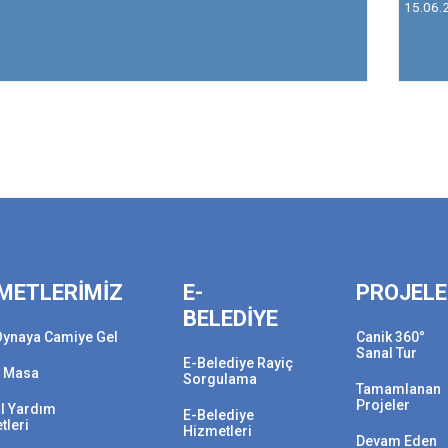
15.06.
METLERİMİZ
E-
PROJEL
BELEDİYE
Oynaya Camiye Gel
Canik 360°
Sanal Tur
E-Belediye Rayiç
 Masa
Sorgulama
Tamamlanan
Projeler
l Yardım
E-Belediye
tleri
Hizmetleri
Devam Eden