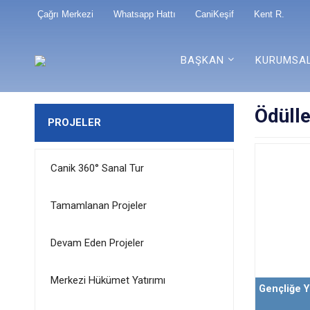
Çağrı Merkezi
Whatsapp Hattı
CaniKeşif
Kent R.
BAŞKAN
KURUMSA
Ödülle
PROJELER
Canik 360° Sanal Tur
Tamamlanan Projeler
Devam Eden Projeler
Merkezi Hükümet Yatırımı
Gençliğe Y