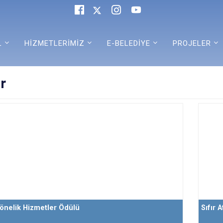
L
HİZMETLERİMİZ
E-BELEDİYE
PROJELER
r
önelik Hizmetler Ödülü
Sıfır 