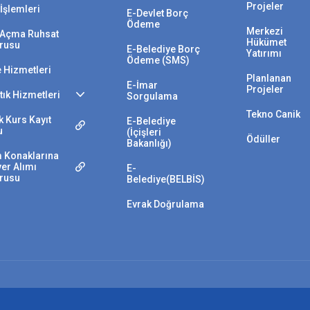
Projeler
İşlemleri
E-Devlet Borç
Ödeme
Merkezi
i Açma Ruhsat
Hükümet
rusu
E-Belediye Borç
Yatırımı
Ödeme (SMS)
e Hizmetleri
Planlanan
E-İmar
Projeler
Atık Hizmetleri
Sorgulama
Tekno Canik
 Kurs Kayıt
E-Belediye
u
(İçişleri
Ödüller
Bakanlığı)
 Konaklarına
yer Alımı
E-
rusu
Belediye(BELBİS)
Evrak Doğrulama