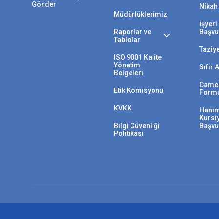
Gönder
Nikah 
Müdürlüklerimiz
İşyer
Raporlar ve
Başvu
Tablolar
Taziy
ISO 9001 Kalite
Yönetim
Sıfır 
Belgeleri
Camek
Etik Komisyonu
Form
KVKK
Hanım
Kursi
Bilgi Güvenliği
Başvu
Politikası