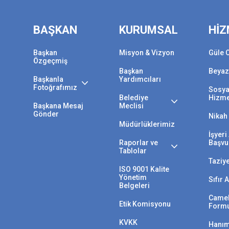
BAŞKAN
KURUMSAL
HİZ
Başkan
Misyon & Vizyon
Güle 
Özgeçmiş
Başkan
Beyaz
Başkanla
Yardımcıları
Fotoğrafımız
Sosya
Belediye
Hizme
Başkana Mesaj
Meclisi
Gönder
Nikah 
Müdürlüklerimiz
İşyer
Raporlar ve
Başvu
Tablolar
Taziy
ISO 9001 Kalite
Yönetim
Sıfır 
Belgeleri
Camek
Etik Komisyonu
Form
KVKK
Hanım