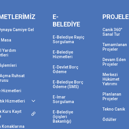
METLERİMİZ
E-
PROJEL
BELEDİYE
Oynaya Camiye Gel
Canik 360°
Sanal Tur
E-Belediye Rayiç
 Masa
Sorgulama
Tamamlanan
Projeler
l Yardım
E-Belediye
tleri
Hizmetleri
Devam Eden
Projeler
İşlemleri
E-Devlet Borç
Ödeme
Merkezi
i Açma Ruhsat
Hükümet
rusu
E-Belediye Borç
Yatırımı
Ödeme (SMS)
e Hizmetleri
Planlanan
E-İmar
Projeler
Atık Hizmetleri
Sorgulama
Tekno Canik
 Kurs Kayıt
E-Belediye
u
(İçişleri
Ödüller
Bakanlığı)
 Konaklarına