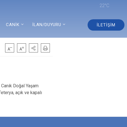
22°C
CANİK
İLAN/DUYURU
İLETİŞİM
 Canik Doğal Yaşam
feterya, açık ve kapalı