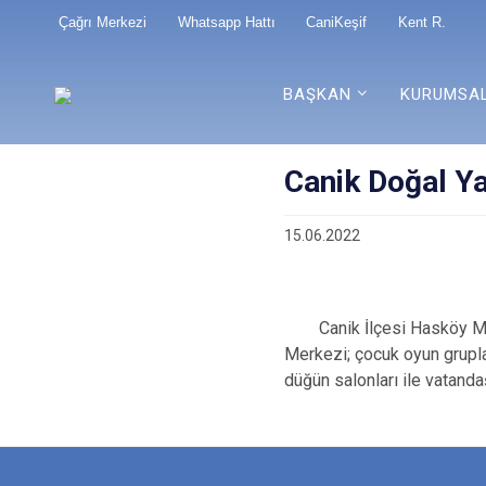
Çağrı Merkezi
Whatsapp Hattı
CaniKeşif
Kent R.
BAŞKAN
KURUMSA
Canik Doğal Y
15.06.2022
Canik İlçesi Hasköy Maha
Merkezi; çocuk oyun gruplar
düğün salonları ile vatand